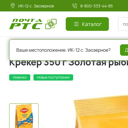
ИК-12 с. Заозерное
8-800-333-44-85
Каталог
Главная
Кондитерские изделия
Печенье
Ваше местоположение: ИК-12 с. Заозерное?
Д
Крекер 350 г Золотая ры
Новинки
Новые поступления