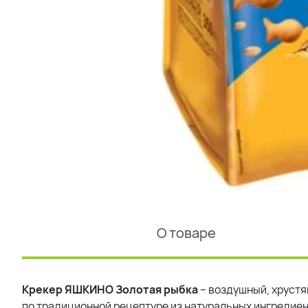
О товаре
Крекер ЯШКИНО Золотая рыбка
– воздушный, хрустя
по традиционной рецептуре из натуральных ингредиен