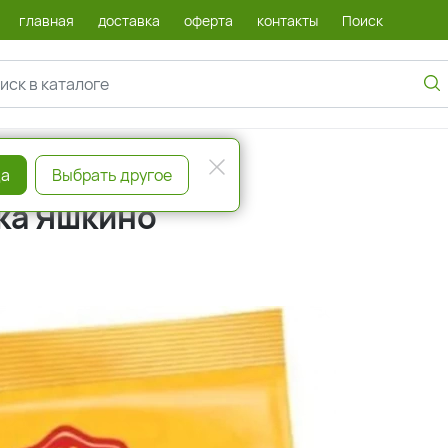
главная
доставка
оферта
контакты
Поиск
а
Выбрать другое
бка Яшкино