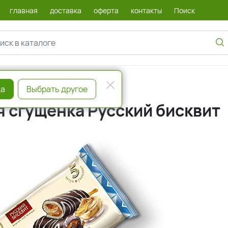
главная
доставка
оферта
контакты
Поиск
а
Выбрать другое
я сгущенка Русский бисквит