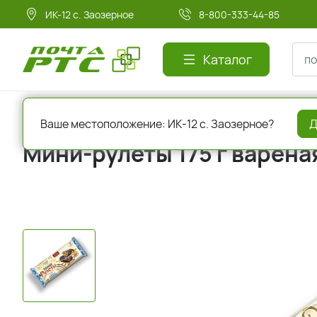
ИК-12 с. Заозерное
8-800-333-44-85
Каталог
Главная
Кондитерские изделия
Рулеты
Ваше местоположение: ИК-12 с. Заозерное?
Д
Мини-рулеты 175 г варена