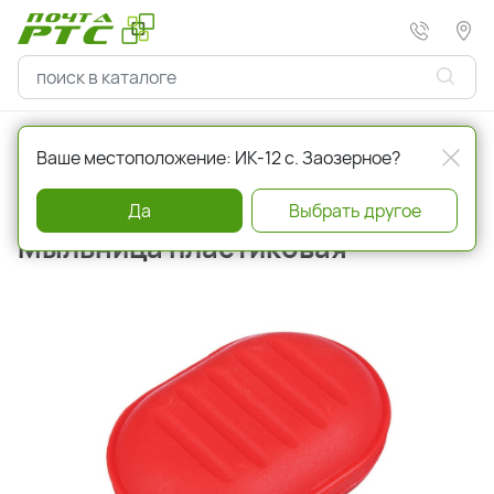
Главная
Красота и здоровье
Мыло
Ваше местоположение: ИК-12 с. Заозерное?
Артикул
232675
Да
Выбрать другое
Мыльница пластиковая