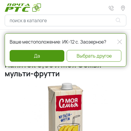
Главная
Напитки
Соки, нектары
Ваше местоположение: ИК-12 с. Заозерное?
Артикул
239163
Да
Выбрать другое
Напиток 0,95 л Моя Семья
мульти-фрутти