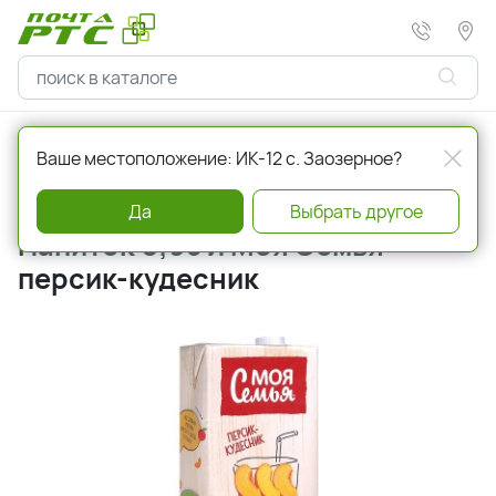
Главная
Напитки
Соки, нектары
Ваше местоположение: ИК-12 с. Заозерное?
Артикул
239166
Да
Выбрать другое
Напиток 0,95 л Моя Семья
персик-кудесник