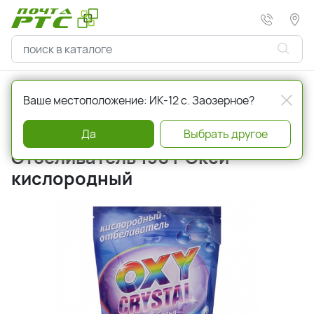
Главная
Хозтовары
Ваше местоположение: ИК-12 с. Заозерное?
Артикул
241227
Да
Выбрать другое
Отбеливатель 150 г Окси
кислородный