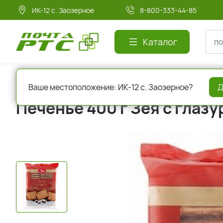
ИК-12 с. Заозерное
8-800-333-44-85
Каталог
Главная
Кондитерские изделия
Печенье
Ваше местоположение: ИК-12 с. Заозерное?
Д
Печенье 400 г Зея с глаз