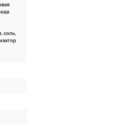
овая
вода
, соль,
изатор