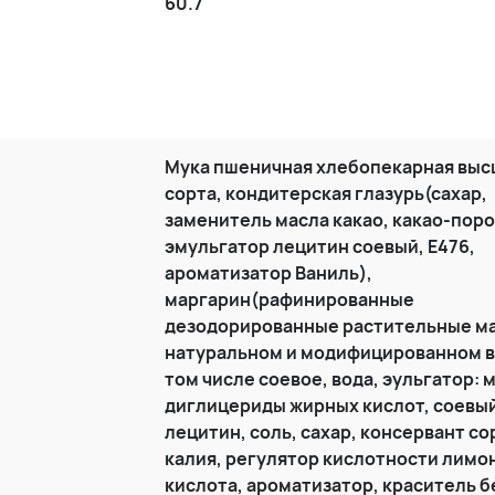
60.7
Мука пшеничная хлебопекарная выс
сорта, кондитерская глазурь(сахар,
заменитель масла какао, какао-пор
эмульгатор лецитин соевый, Е476,
ароматизатор Ваниль),
маргарин(рафинированные
дезодорированные растительные ма
натуральном и модифицированном в
том числе соевое, вода, эульгатор: 
диглицериды жирных кислот, соевы
лецитин, соль, сахар, консервант со
калия, регулятор кислотности лимо
кислота, ароматизатор, краситель б