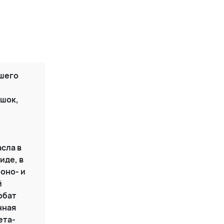
шего
ошок,
сла в
иде, в
моно- и
й
рбат
нная
ета-