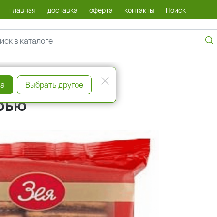
главная
доставка
оферта
контакты
Поиск
а
Выбрать другое
урью