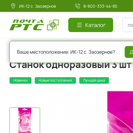
ИК-12 с. Заозерное
8-800-333-44-85
Каталог
Главная
Красота и здоровье
Средства для бритья
Ваше местоположение: ИК-12 с. Заозерное?
Д
Станок одноразовый 3 шт
Новинки
Новые поступления
Лучшая цена