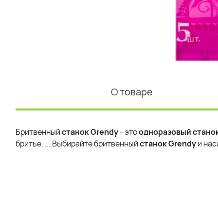
О товаре
Бритвенный
станок
Grendy
- это
одноразовый
стано
бритье.
...
Выбирайте бритвенный
станок
Grendy
и нас