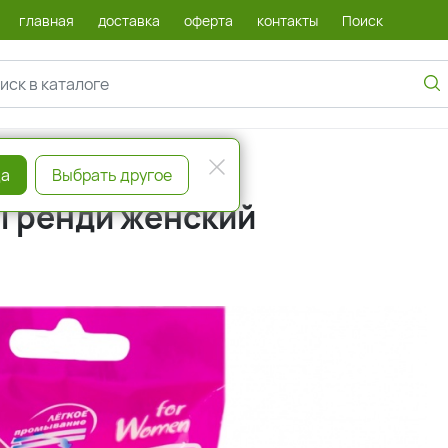
главная
доставка
оферта
контакты
Поиск
а
Выбрать другое
 Гренди женский