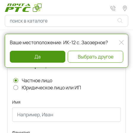
Главная
Регистрация
Ваше местоположение: ИК-12 с. Заозерное?
Да
Выбрать другое
Регистрация
Частное лицо
Юридическое лицо или ИП
Имя
Фамилия