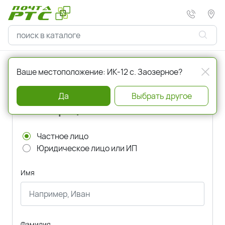
Главная
Регистрация
Ваше местоположение: ИК-12 с. Заозерное?
Да
Выбрать другое
Регистрация
Частное лицо
Юридическое лицо или ИП
Имя
Фамилия