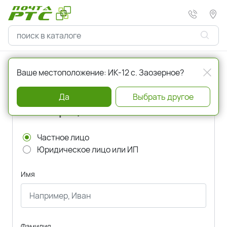
Главная
Регистрация
Ваше местоположение: ИК-12 с. Заозерное?
Да
Выбрать другое
Регистрация
Частное лицо
Юридическое лицо или ИП
Имя
Фамилия