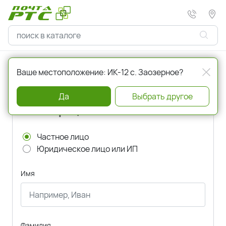
Главная
Регистрация
Ваше местоположение: ИК-12 с. Заозерное?
Да
Выбрать другое
Регистрация
Частное лицо
Юридическое лицо или ИП
Имя
Фамилия