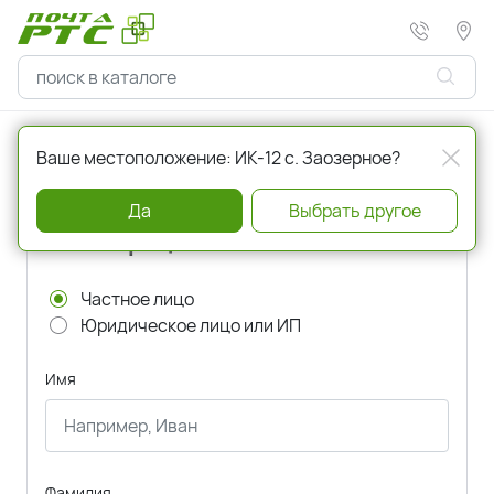
Главная
Регистрация
Ваше местоположение: ИК-12 с. Заозерное?
Да
Выбрать другое
Регистрация
Частное лицо
Юридическое лицо или ИП
Имя
Фамилия