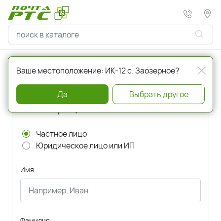
Главная
Регистрация
Ваше местоположение: ИК-12 с. Заозерное?
Да
Выбрать другое
Регистрация
Частное лицо
Юридическое лицо или ИП
Имя
Фамилия