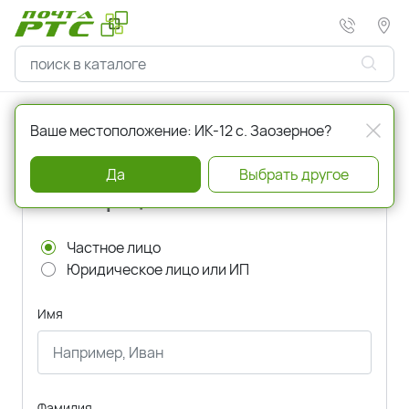
Главная
Регистрация
Ваше местоположение: ИК-12 с. Заозерное?
Да
Выбрать другое
Регистрация
Частное лицо
Юридическое лицо или ИП
Имя
Фамилия