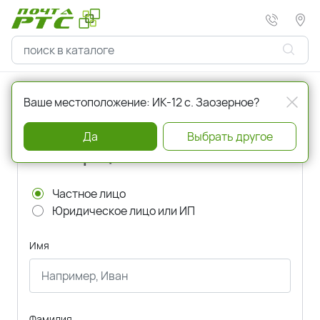
Главная
Регистрация
Ваше местоположение: ИК-12 с. Заозерное?
Да
Выбрать другое
Регистрация
Частное лицо
Юридическое лицо или ИП
Имя
Фамилия