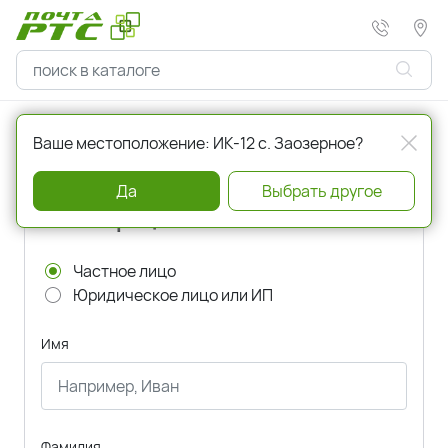
Главная
Регистрация
Ваше местоположение: ИК-12 с. Заозерное?
Да
Выбрать другое
Регистрация
Частное лицо
Юридическое лицо или ИП
Имя
Фамилия