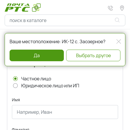
Главная
Регистрация
Ваше местоположение: ИК-12 с. Заозерное?
Да
Выбрать другое
Регистрация
Частное лицо
Юридическое лицо или ИП
Имя
Фамилия