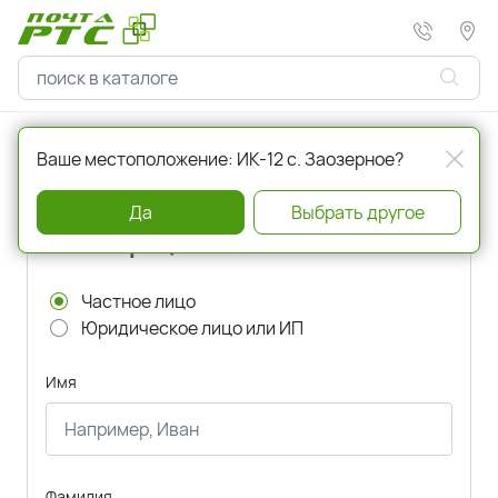
Главная
Регистрация
Ваше местоположение: ИК-12 с. Заозерное?
Да
Выбрать другое
Регистрация
Частное лицо
Юридическое лицо или ИП
Имя
Фамилия