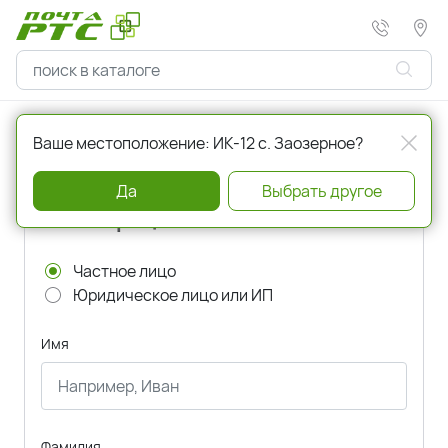
Главная
Регистрация
Ваше местоположение: ИК-12 с. Заозерное?
Да
Выбрать другое
Регистрация
Частное лицо
Юридическое лицо или ИП
Имя
Фамилия