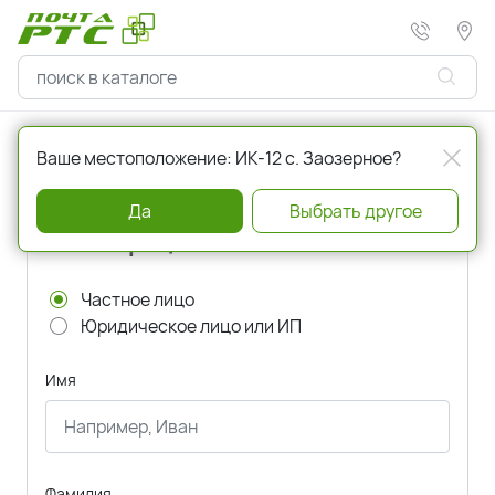
Главная
Регистрация
Ваше местоположение: ИК-12 с. Заозерное?
Да
Выбрать другое
Регистрация
Частное лицо
Юридическое лицо или ИП
Имя
Фамилия