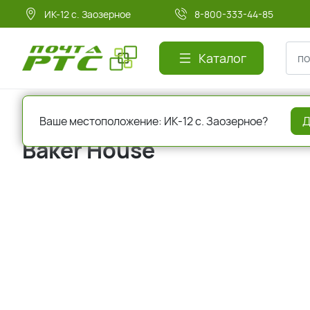
ИК-12 с. Заозерное
8-800-333-44-85
Каталог
Главная
Бренды
Baker House
Ваше местоположение: ИК-12 с. Заозерное?
Д
Baker House