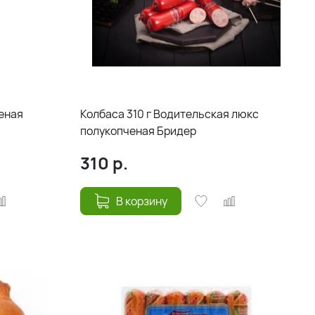
реная
Колбаса 310 г Водительская люкс
полукопченая Бридер
310
р.
В корзину