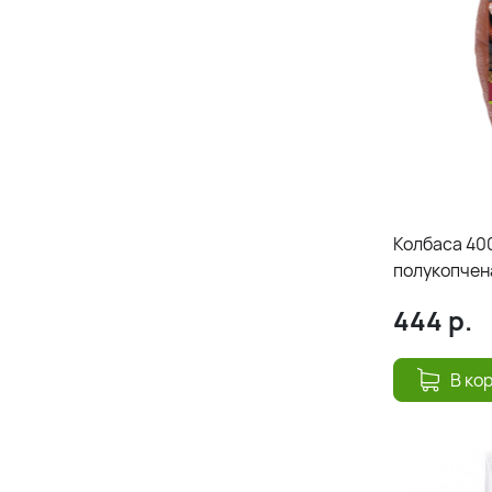
Колбаса 40
полукопчен
444
р.
В ко