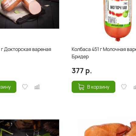
 г Докторская вареная
Колбаса 451 г Молочная ва
Бридер
377
р.
рзину
В корзину