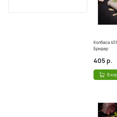
Колбаса 451
Бридер
405
р.
В ко