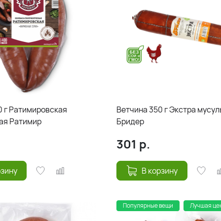
0 г Ратимировская
Ветчина 350 г Экстра мусу
ая Ратимир
Бридер
301
р.
рзину
В корзину
Популярные вещи
Лучшая це