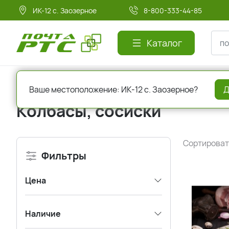
ИК-12 с. Заозерное
8-800-333-44-85
Каталог
Главная
Гастрономия
Колбасы, сосиски
Ваше местоположение: ИК-12 с. Заозерное?
Д
Колбасы, сосиски
Сортироват
Фильтры
Цена
Наличие