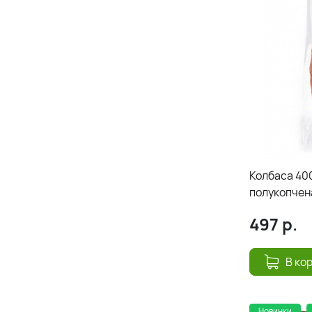
Колбаса 40
полукопчен
497
р.
В ко
Новинки