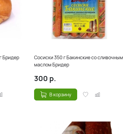
г Бридер
Сосиски 350 г Бакинские со сливочным
маслом Бридер
300
р.
В корзину