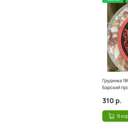
Грудинка 1
Барский пр
310
р.
В ко