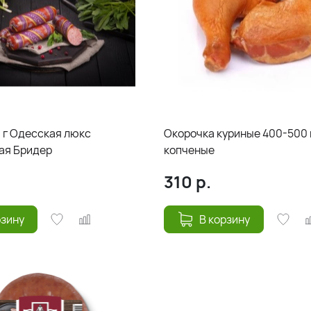
0 г Одесская люкс
Окорочка куриные 400-500 
ая Бридер
копченые
310
р.
рзину
В корзину