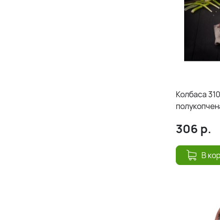
Колбаса 31
полукопчен
306
р.
В ко