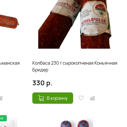
льманская
Колбаса 230 г сырокопченая Коньячная
Бридер
330
р.
В корзину
на