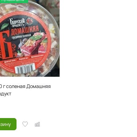
80 г соленая Домашняя
одукт
рзину