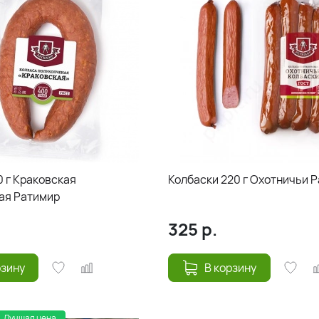
0 г Краковская
Колбаски 220 г Охотничьи 
ая Ратимир
325
р.
рзину
В корзину
Лучшая цена