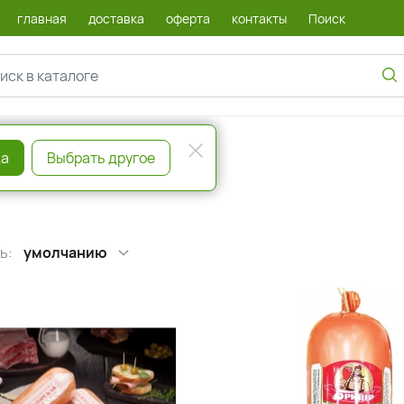
главная
доставка
оферта
контакты
Поиск
а
Выбрать другое
ь:
умолчанию