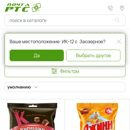
Главная
Снековая продукция (орехи...)
Ваше местоположение: ИК-12 с. Заозерное?
Снековая продукция (орехи...)
Да
Выбрать другое
Фильтры
умолчанию