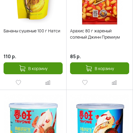
Бананы сушеные 100 г Натси
Арахис 80 г жареный
соленый Джинн Премиум
110
р.
85
р.
В корзину
В корзину