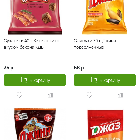
Сухарики 40 г Кириешки со
Семечки 70 г Джинн
вкусом бекона КДВ
подсолнечные
35
р.
68
р.
В корзину
В корзину