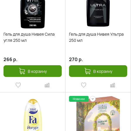
Гель для душа Нивея Сила
Гель для душа Нивея Ультра
угля 250 мл
250 мл
266
р.
270
р.
В корзину
В корзину
Новинки