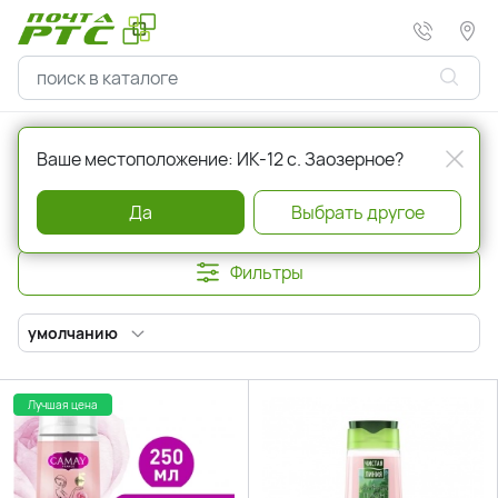
Главная
Красота и здоровье
Гели для душа
Ваше местоположение: ИК-12 с. Заозерное?
Гели для душа
Да
Выбрать другое
Фильтры
умолчанию
Лучшая цена