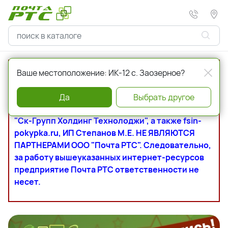
Информируем Вас, что сайт uistorg.ru,
Ваше местоположение: ИК-12 с. Заозерное?
fsinpokupka.ru (без написания дефиса), fsin-
mag.ru, fsin.shop.ru, zona-mag.ru, sizo-
Да
Выбрать другое
magazine.ru, fm-marketplace.ru, moneta.ru, ООО
"Ск-Групп Холдинг Технолоджи", а также fsin-
pokypka.ru, ИП Степанов М.Е. НЕ ЯВЛЯЮТСЯ
ПАРТНЕРАМИ ООО "Почта РТС". Следовательно,
за работу вышеуказанных интернет-ресурсов
предприятие Почта РТС ответственности не
несет.