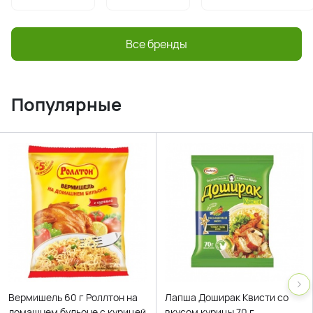
Все бренды
Популярные
Вермишель 60 г Роллтон на
Лапша Доширак Квисти со
домашнем бульоне с курицей
вкусом курицы 70 г