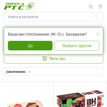
Главная
Кондитерские изделия
Торты, коржи
Ваше местоположение: ИК-12 с. Заозерное?
Торты, коржи
Да
Выбрать другое
Фильтры
умолчанию