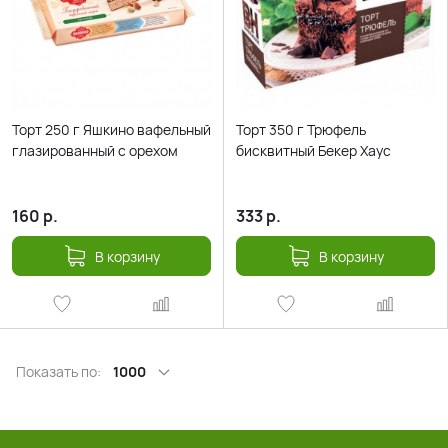
Торт 250 г Яшкино вафельный
Торт 350 г Трюфель
глазированный с орехом
бисквитный Бекер Хаус
160
р.
333
р.
В корзину
В корзину
Показать по:
1000