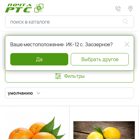
Главная
Овощи и фрукты
Ваше местоположение: ИК-12 с. Заозерное?
Овощи и фрукты
Да
Выбрать другое
Фильтры
умолчанию