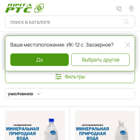
Главная
Напитки
Вода
Ваше местоположение: ИК-12 с. Заозерное?
Вода
Да
Выбрать другое
Фильтры
умолчанию