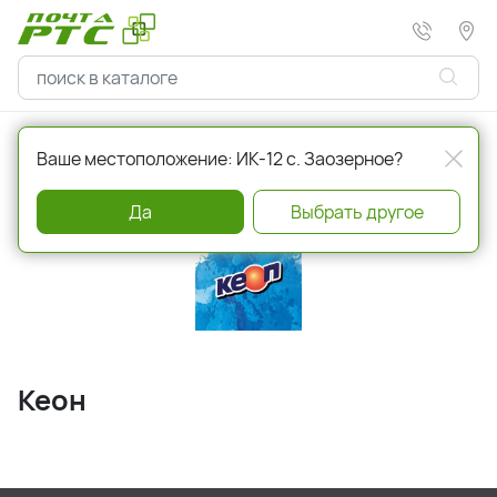
Главная
Бренды
Кеон
Ваше местоположение: ИК-12 с. Заозерное?
Да
Выбрать другое
Кеон