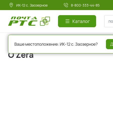
ИК-12 с. Заозерное
8-800-333-44-85
Каталог
Главная
Бренды
O Zera
Ваше местоположение: ИК-12 с. Заозерное?
Д
O Zera