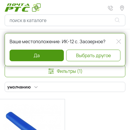
Главная
Красота и здоровье
Гигиена полости рта
Ваше местоположение: ИК-12 с. Заозерное?
Гигиена полости рта
Да
Выбрать другое
Фильтры (1)
умолчанию