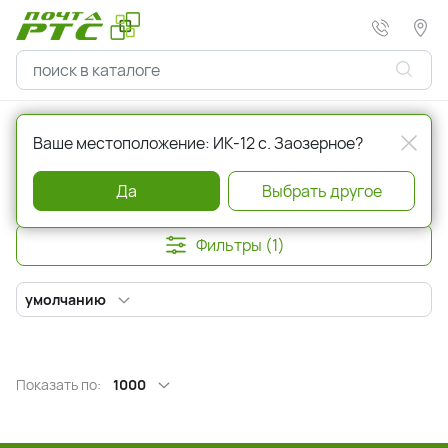
Главная
Красота и здоровье
Мыло
Ваше местоположение: ИК-12 с. Заозерное?
Мыло
Да
Выбрать другое
Фильтры (1)
умолчанию
Показать по:
1000