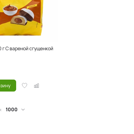
 г С вареной сгущенкой
рзину
:
1000