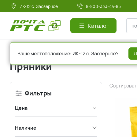
ИК-12 с. Заозерное
8-800-333-44-85
Каталог
Главная
Кондитерские изделия
Пряники
Ваше местоположение: ИК-12 с. Заозерное?
Д
Пряники
Сортироват
Фильтры
Цена
Наличие