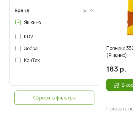
Бренд
Яшкино
KDV
Пряники 350
Зебра
(Яшкино)
КонТех
183
р.
В ко
Сбросить фильтры
Показать по