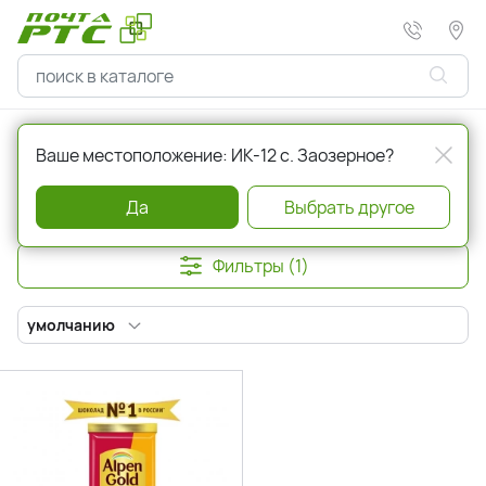
Главная
Кондитерские изделия
Шоколад
Ваше местоположение: ИК-12 с. Заозерное?
Шоколад
Да
Выбрать другое
Фильтры (1)
умолчанию