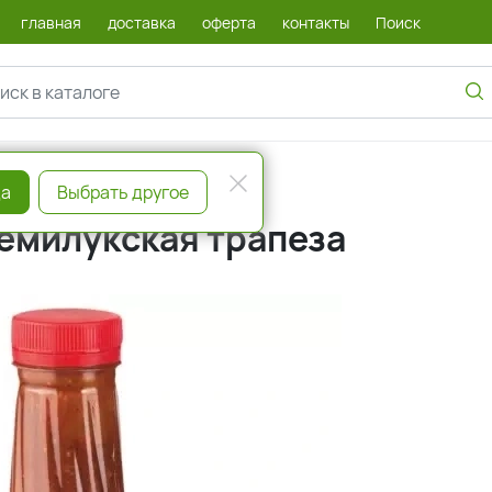
главная
доставка
оферта
контакты
Поиск
а
Выбрать другое
емилукская трапеза