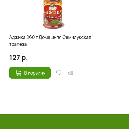
Аджика 260 г Домашняя Семилукская
трапеза
127
р.
В корзину