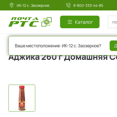
ИК-12 с. Заозерное
8-800-333-44-85
Каталог
Главная
Соусы и специи
Аджика, горчица, хрен
Ваше местоположение: ИК-12 с. Заозерное?
Д
Аджика 260 г Домашняя С