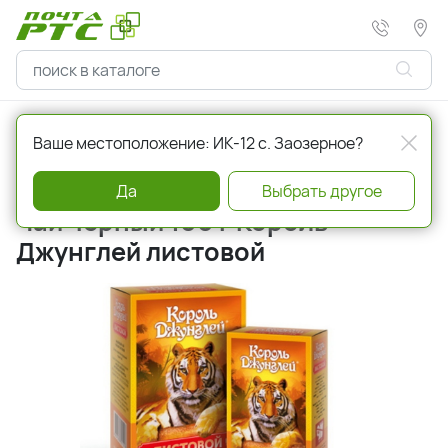
Главная
Чай, кофе, сахар, мед
Чай
Ваше местоположение: ИК-12 с. Заозерное?
Артикул
a001219
Да
Выбрать другое
Чай черный 100 г Король
Джунглей листовой