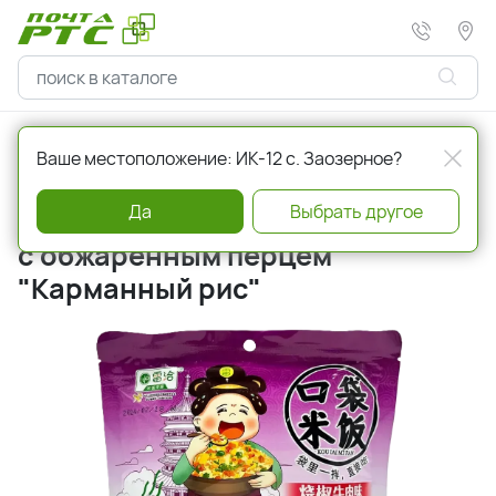
Главная
Бакалея
Продукты быстрого приготовления
Ваше местоположение: ИК-12 с. Заозерное?
Да
Выбрать другое
Рис 155 гр в пачке вкус говядины
с обжаренным перцем
"Карманный рис"