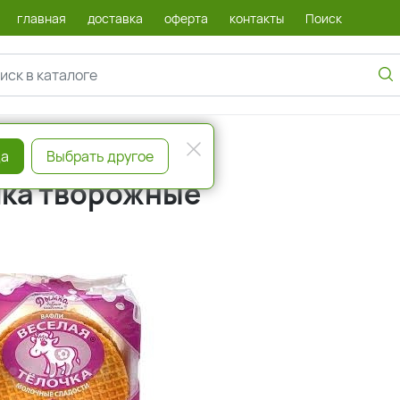
главная
доставка
оферта
контакты
Поиск
а
Выбрать другое
чка творожные