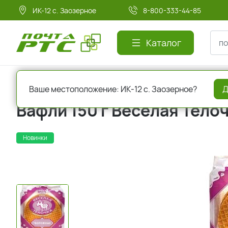
ИК-12 с. Заозерное
8-800-333-44-85
Каталог
Главная
Кондитерские изделия
Вафли
Ваше местоположение: ИК-12 с. Заозерное?
Д
Вафли 150 г Веселая Тело
Новинки