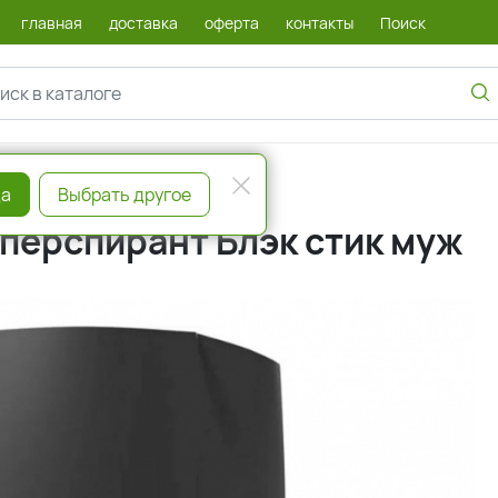
главная
доставка
оферта
контакты
Поиск
а
Выбрать другое
иперспирант Блэк стик муж