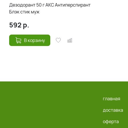
Дезодорант 50 г АКС Антиперспирант
Блэк стик муж
592
р.
В корзину
главная
доставка
оферта