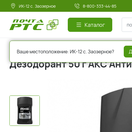
ИК-12 с. Заозерное
8-800-333-44-85
Каталог
Главная
Красота и здоровье
Дезодоранты
Ваше местоположение: ИК-12 с. Заозерное?
Д
Дезодорант 50 г АКС Ант