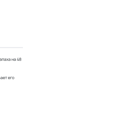
апаха на 48
ает его