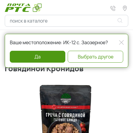
Главная
Бакалея
Продукты быстрого приготовления
Ваше местоположение: ИК-12 с. Заозерное?
Да
Выбрать другое
Каша 250 г гречневая с
говядиной Кронидов