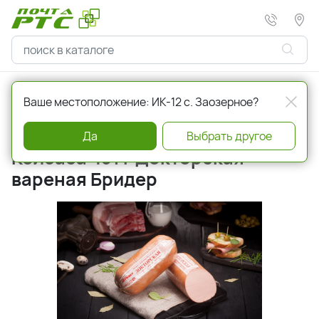
Главная
Гастрономия
Колбасы, сосиски
Ваше местоположение: ИК-12 с. Заозерное?
Артикул
241500
Да
Выбрать другое
Колбаса 451 г Докторская
вареная Бридер