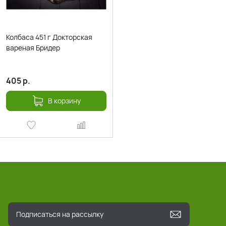
Колбаса 451 г Докторская
вареная Бридер
405
р.
В корзину