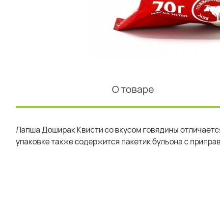
О товаре
Лапша Доширак Квисти со вкусом говядины отличается
упаковке также содержится пакетик бульона с припра