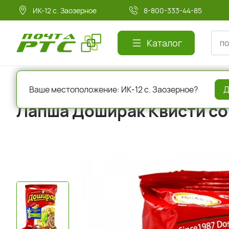
ИК-12 с. Заозерное
8-800-333-44-85
Каталог
Главная
Бакалея
Продукты быстрого приготовления
Ваше местоположение: ИК-12 с. Заозерное?
Д
Лапша Доширак Квисти со 