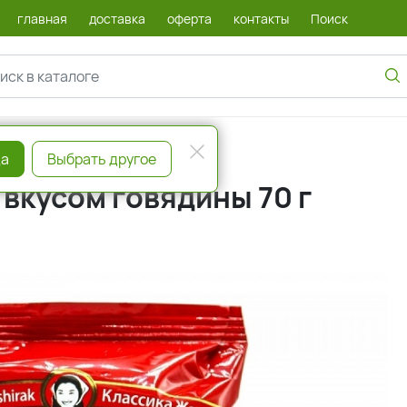
главная
доставка
оферта
контакты
Поиск
а
Выбрать другое
вкусом говядины 70 г