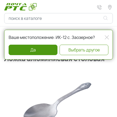
Главная
Хозтовары
Посуда
Ваше местоположение: ИК-12 с. Заозерное?
Артикул
232667
Да
Выбрать другое
Ложка алюминиевая столовая