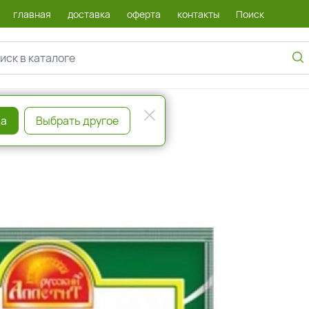
главная
доставка
оферта
контакты
Поиск
а
Выбрать другое