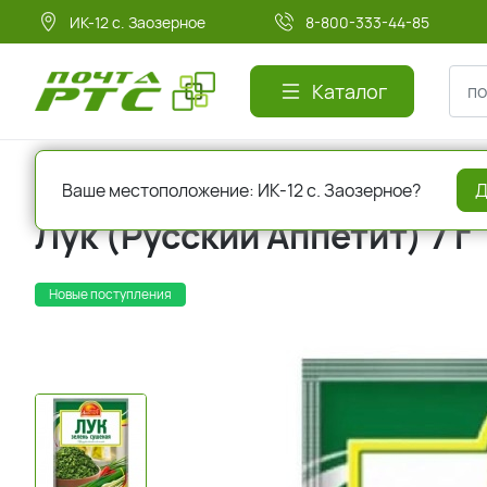
ИК-12 с. Заозерное
8-800-333-44-85
Каталог
Главная
Соусы и специи
Бульоны и приправы
Ваше местоположение: ИК-12 с. Заозерное?
Д
Лук (Русский Аппетит) 7 г
Новые поступления