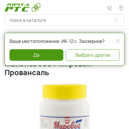
Главная
Соусы и специи
Майонез, майонезные соусы
Ваше местоположение: ИК-12 с. Заозерное?
Артикул
232009
Да
Выбрать другое
Майонез 500 г Мировой
Провансаль