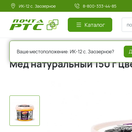
ИК-12 с. Заозерное
8-800-333-44-85
Каталог
Главная
Чай, кофе, сахар, мед
Сахар, мёд, подсластите
Ваше местоположение: ИК-12 с. Заозерное?
Д
Мед натуральный 150 г ц