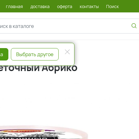
главная
доставка
оферта
контакты
Поиск
ли
а
Выбрать другое
веточный Абрико