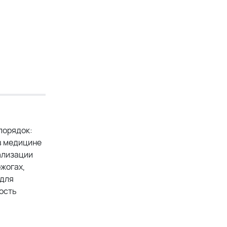
порядок:
в медицине
ализации
жогах,
 для
ость