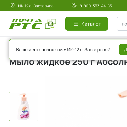
ИК-12 с. Заозерное
8-800-333-44-85
Каталог
Главная
Красота и здоровье
Мыло
Ваше местоположение: ИК-12 с. Заозерное?
Д
Мыло жидкое 250 г Абсол