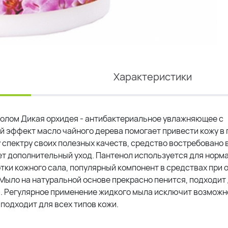
Характеристики
нолом Дикая орхидея - антибактериальное увлажняющее с
 эффект масло чайного дерева помогает привести кожу в 
 спектру своих полезных качеств, средство востребовано 
ет дополнительный уход. Пантенол используется для норм
ки кожного сала, популярный компонент в средствах при о
Мыло на натуральной основе прекрасно пенится, подходит
. Регулярное применение жидкого мыла исключит возможн
 подходит для всех типов кожи.