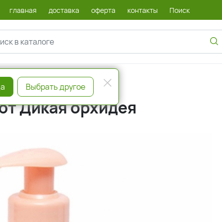
главная
доставка
оферта
контакты
Поиск
а
Выбрать другое
ют Дикая орхидея