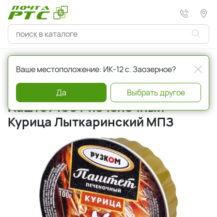
Главная
Консервы
Мясная консервация
Ваше местоположение: ИК-12 с. Заозерное?
Артикул
235603
Да
Выбрать другое
Паштет 100 г печеночный
Курица Лыткаринский МПЗ