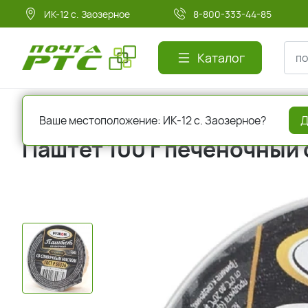
ИК-12 с. Заозерное
8-800-333-44-85
Каталог
Главная
Консервы
Мясная консервация
Ваше местоположение: ИК-12 с. Заозерное?
Д
Паштет 100 г печеночный